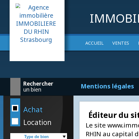
IMMOBI
Site OF
ACCUEIL
VENTES
Rechercher
Mentions légale
un bien
Achat
Éditeur du 
Location
Le site www.im