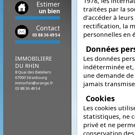
Conformément à 
1978, les inter
Estimer
traitées par la
un bien
d'accéder à leu
rectification, 
Contact
personnelles en 
03 88 36 49 54
Données pe
Les données pe
IMMOBILIERE
DU RHIN
indéterminée et
8 Quai des Bateliers
une demande de
67000
Strasbourg
jamais transmis
immorhin@orange.fr
03 88 36 49 54
Cookies
Les cookies util
statistiques, 