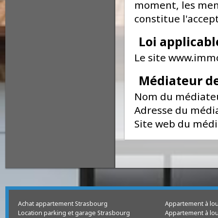
Modificatio
L’éditeur se rés
moment, les men
constitue l'acc
Loi applica
Le site www.i
Médiateur 
Nom du médiat
Adresse du méd
Site web du mé