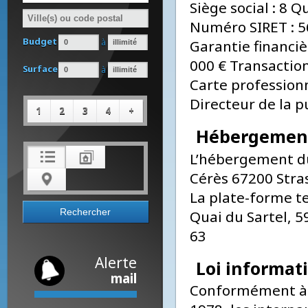
RHIN au capital
Type de bien
Siège social : 
Numéro SIRET 
Budget
à
Garantie financ
000 € Transact
Surface
à
Carte professi
Directeur de la
1
2
3
4
+
Hébergeme
L’hébergement d
Cérès 67200 St
La plate-forme 
Quai du Sartel
63
Alerte
Loi informa
mail