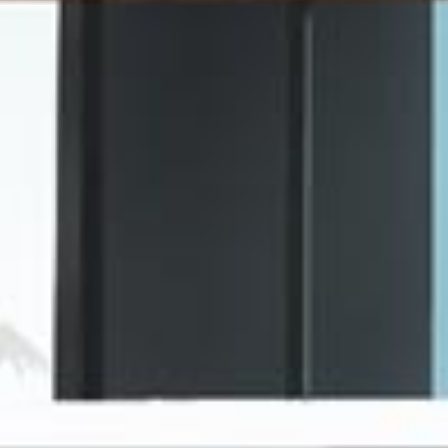
Achat appartement Hoenheim
Appartement à
Achat appartement La Wantzenau
Stationnement 