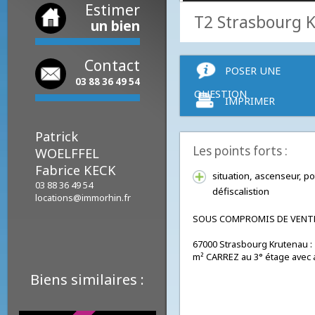
Estimer
T2 Strasbou
un bien
Contact
POSER UNE
03 88 36 49 54
QUESTION
IMPRIMER
Patrick
Les points forts :
WOELFFEL
Fabrice KECK
situation, ascenseur,
03 88 36 49 54
défiscalistion
locations@immorhin.fr
SOUS COMPROMIS DE V
67000 Strasbourg Krutenau
m² CARREZ au 3° étage av