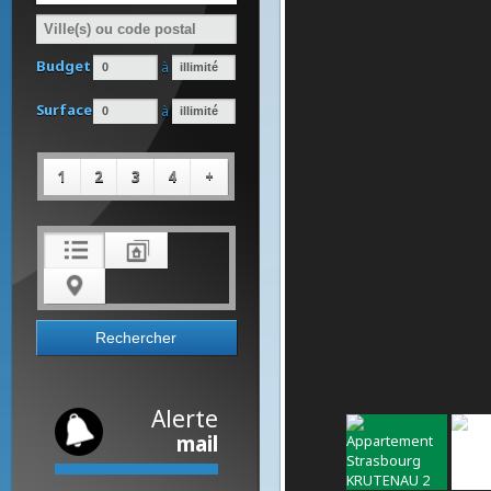
Type de bien
Budget
à
Surface
à
1
2
3
4
+
Alerte
mail