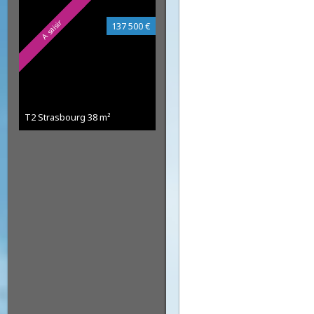
Biens similaires :
A saisir
137 500 €
T2 Strasbourg
38 m²