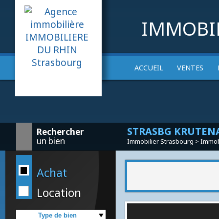
IMMOBI
Site OF
ACCUEIL
VENTES
STRASBG KRUTEN
Rechercher
un bien
Immobilier Strasbourg
>
Im
Achat
Location